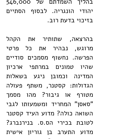
בהליך השמדתם של 546,000
יהודי הונגריה. לבסוף הסתיים
בזיכוי בדעת רוב.
בהרצאה, שתותיר את הקהל
מרוגש, נבהיר את כל פרטי
הפרשה. נחשוף מסמכים סודיים
שהיו טמונים במרתפי ארכיון
המדינה וכמובן ניגע בשאלות
הגדולות: קסטנר, משתף פעולה
מטורף או גיבור? מהו מסמך
"סאסן" המחריד ומשמעותו לגבי
השואה כולה? מדוע העיד קסטנר
לטובת בכירי הס.ס. בנירנברג?
מדוע התערב בן גוריון אישית