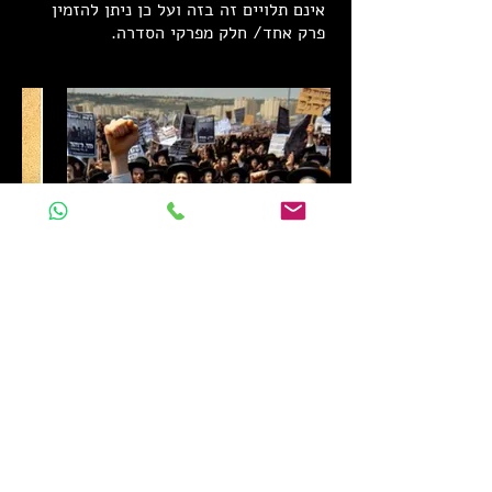
אינם תלויים זה בזה ועל כן ניתן להזמין
פרק אחד/ חלק מפרקי הסדרה.
הַאַֽחֵיכֶ֗ם יָבֹ֙אוּ֙ לַמִּלְחָמָ֔ה וְאַתֶּ֖ם
משבר 
תֵּ֥שְׁבוּ פֹֽה?
המדר
סוגיית גיוס החרדים מזווית
בימים
יחודית ובלתי מוכרת לציבור.
חוקתי"
סוגיה זאת נתפסת היום כמצב של
מהדור